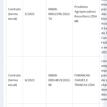
ins
Produtos
Contrato
00600-
par
Agropecuários
(termo
5/2023
00011595/2022-
das
Rosa Roriz LTDA
inicial)
74
Div
ME
Assi
à S
do T
Cont
Fed
o e
202
con
emp
esp
Contrato
00600-
FUMANCHU
par
(termo
6/2023
00014819/2022-
CHAVES E
de 
inicial)
08
TRANCAS LTDA
cha
dem
dur
exe