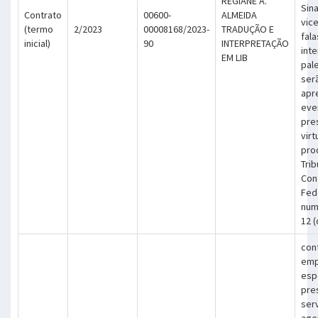
REGIANE A.
Sina
Contrato
00600-
ALMEIDA
vic
(termo
2/2023
00008168/2023-
TRADUÇÃO E
fala
inicial)
90
INTERPRETAÇÃO
int
EM LIB
pal
ser
apr
eve
pre
virt
pro
Trib
Cont
Fed
num
12 
con
emp
esp
pre
ser
age