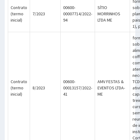
for
Contrato
00600-
SÍTIO
sob
(termo
7/2023
00007714/2022-
MORRINHOS
pla
inicial)
94
LTDA ME
pai
1), 
for
sob
ali
cof
com
ate
nec
Contrato
00600-
AMV FESTAS &
TCD
(termo
8/2023
00013157/2022-
EVENTOS LTDA-
ati
inicial)
41
ME
cap
tre
cur
sem
reu
de 
inst
Cor