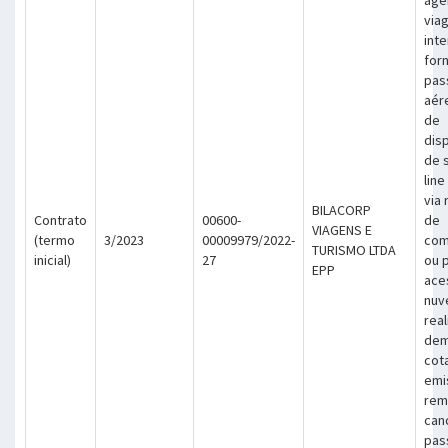
via
int
for
pas
aér
de
disp
de 
lin
via
BILACORP
Contrato
00600-
de
VIAGENS E
(termo
3/2023
00009979/2022-
com
TURISMO LTDA
inicial)
27
ou 
EPP
ace
nuv
rea
dem
cot
emi
rem
can
pas