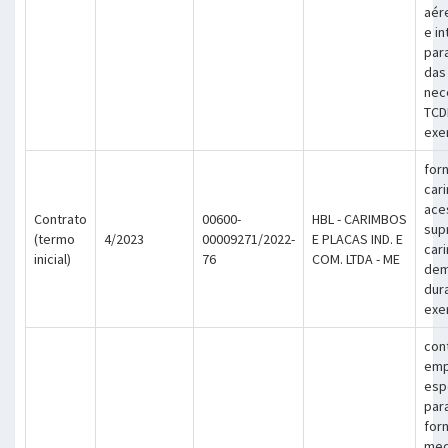
aér
e in
par
das
nec
TCD
exe
for
car
ace
Contrato
00600-
HBL - CARIMBOS
sup
(termo
4/2023
00009271/2022-
E PLACAS IND. E
car
inicial)
76
COM. LTDA - ME
dem
dur
exe
con
emp
esp
par
for
med