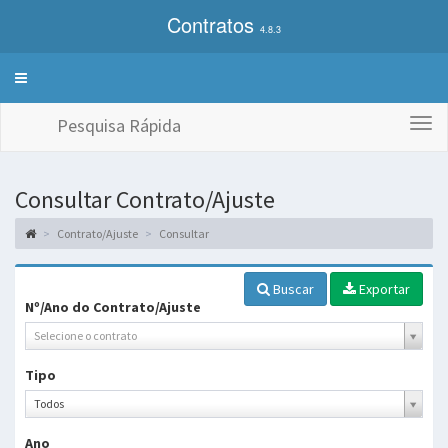
Contratos
4.8.3
Alterna
exibição
do
Pesquisa Rápida
Togg
menu
navi
de
sistemas
Consultar Contrato/Ajuste
Contrato/Ajuste
Consultar
Buscar
Exportar
Nº/Ano do Contrato/Ajuste
Selecione o contrato
Tipo
Tipo
Todos
Ano