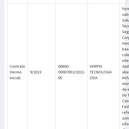
for
sub
Sol
Tec
Seg
Cor
mod
bas
col
int
Contrato
00600-
HARPIA
dad
(termo
9/2023
00007053/2022-
TECNOLOGIA
abe
inicial)
05
LTDA
ênf
mon
de i
do T
Cont
Fed
ref
sis
inf