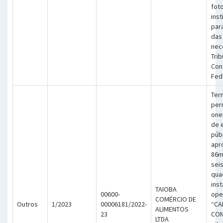
foto
inst
par
das
nec
Trib
Cont
Fed
Ter
per
one
de 
púb
apr
86m
sei
qua
inst
TAIOBA
00600-
ope
COMÉRCIO DE
Outros
1/2023
00006181/2022-
“CA
ALIMENTOS
23
CON
LTDA