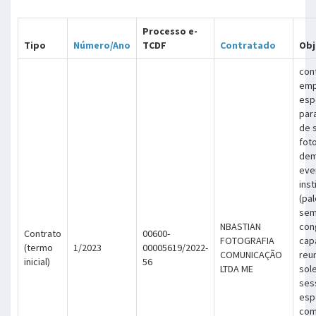
Processo e-
Tipo
Número/Ano
TCDF
Contratado
Obj
con
emp
esp
par
de 
fot
dem
eve
inst
(pal
sem
NBASTIAN
con
Contrato
00600-
FOTOGRAFIA
cap
(termo
1/2023
00005619/2022-
COMUNICAÇÃO
reu
inicial)
56
LTDA ME
sol
ses
esp
com