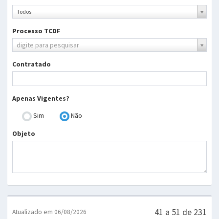
Ano
Todos
Processo TCDF
Processo
digite para pesquisar
TCDF
Contratado
Apenas Vigentes?
Sim
Não
Objeto
41 a 51 de 231
Atualizado em 06/08/2026