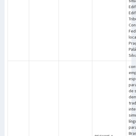
sit
Edif
Edi
Trib
Cont
Fed
loca
Praç
Pal
Silv
con
emp
esp
par
de 
dem
tra
int
sim
lín
para
Bras