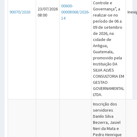
Controle e
00600-
23/07/2026
Governança”, a
90070/2026
00008068/2026-
Inexi
08:00
realizar-se no
14
período de 06 a
09 de setembro
de 2026, na
cidade de
Antigua,
Guatemala,
promovido pela
Instituição DA
SILVA ALVES
CONSULTORIA EM
GESTAO
GOVERNAMENTAL
LTDA.
Inscrição dos
servidores
Danilo Silva
Bezerra, Jasiel
Neri da Mata e
Pedro Henrique