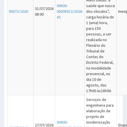
00600-
saúde que nasce
31/07/2026
90073/2026
00008913/2026-
dos vínculos”,
Inexi
08:00
43
carga horária de
1 (uma) hora,
para 150
pessoas, a ser
realizada no
Plenário do
Tribunal de
Contas do
Distrito Federal,
na modalidade
presencial, no
dia 10 de
agosto, das
17h00 às18h00.
Serviços de
engenharia para
elaboração de
projeto de
00600-
modernização
27/07/2026
Disp