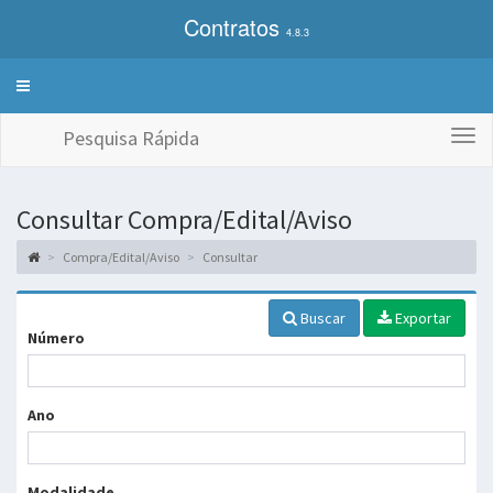
Contratos
4.8.3
Alterna
exibição
do
Pesquisa Rápida
Togg
menu
navi
de
sistemas
Consultar Compra/Edital/Aviso
Compra/Edital/Aviso
Consultar
Buscar
Exportar
Número
Ano
Modalidade