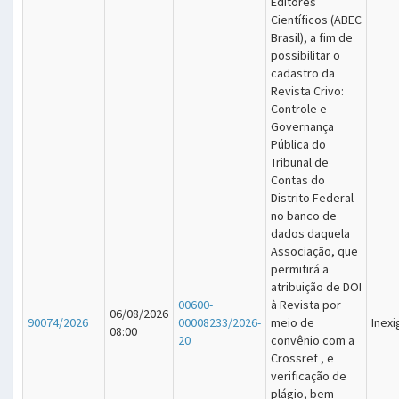
Editores
Científicos (ABEC
Brasil), a fim de
possibilitar o
cadastro da
Revista Crivo:
Controle e
Governança
Pública do
Tribunal de
Contas do
Distrito Federal
no banco de
dados daquela
Associação, que
permitirá a
atribuição de DOI
00600-
à Revista por
06/08/2026
90074/2026
00008233/2026-
meio de
Inexi
08:00
20
convênio com a
Crossref , e
verificação de
plágio, bem