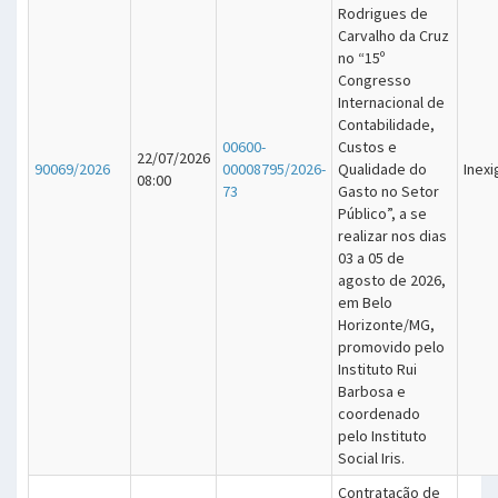
Rodrigues de
Carvalho da Cruz
no “15º
Congresso
Internacional de
Contabilidade,
00600-
Custos e
22/07/2026
90069/2026
00008795/2026-
Qualidade do
Inexi
08:00
73
Gasto no Setor
Público”, a se
realizar nos dias
03 a 05 de
agosto de 2026,
em Belo
Horizonte/MG,
promovido pelo
Instituto Rui
Barbosa e
coordenado
pelo Instituto
Social Iris.
Contratação de