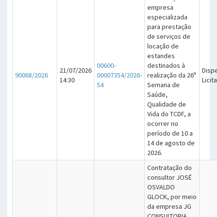
empresa
especializada
para prestação
de serviços de
locação de
estandes
00600-
destinados à
21/07/2026
Disp
90068/2026
00007354/2026-
realização da 26ª
14:30
Licit
54
Semana de
Saúde,
Qualidade de
Vida do TCDF, a
ocorrer no
período de 10 a
14 de agosto de
2026.
Contratação do
consultor JOSÉ
OSVALDO
GLOCK, por meio
da empresa JG
CONSULTORIA