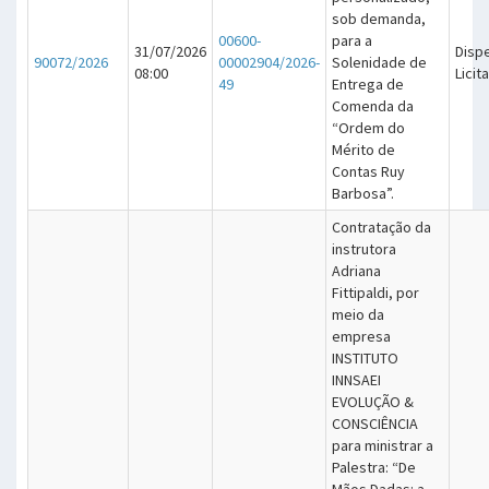
sob demanda,
00600-
para a
31/07/2026
Disp
90072/2026
00002904/2026-
Solenidade de
08:00
Licit
49
Entrega de
Comenda da
“Ordem do
Mérito de
Contas Ruy
Barbosa”.
Contratação da
instrutora
Adriana
Fittipaldi, por
meio da
empresa
INSTITUTO
INNSAEI
EVOLUÇÃO &
CONSCIÊNCIA
para ministrar a
Palestra: “De
Mãos Dadas: a