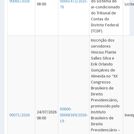
90065/2026
00001472/2025-
do sistema de
08:00
Licit
78
ar-condicionado
do Tribunal de
Contas do
Distrito Federal
(TCDF).
Inscrição dos
servidores
Vinicius Pìante
Salles Silva e
Erik Orlando
Gonçalves de
Almeida no “XX
Congresso
Brasileiro de
Direito
Previdenciário,
promovido pelo
00600-
24/07/2026
Instituto
90071/2026
00008389/2026-
Inexi
08:00
Brasileiro de
19
Direito
Previdenciário –