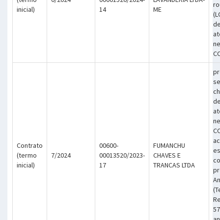
ro
inicial)
14
ME
(L
de
at
ne
C
pr
se
ch
de
at
ne
C
ac
Contrato
00600-
FUMANCHU
es
(termo
7/2024
00013520/2023-
CHAVES E
co
inicial)
17
TRANCAS LTDA
pr
An
(T
Re
57
an