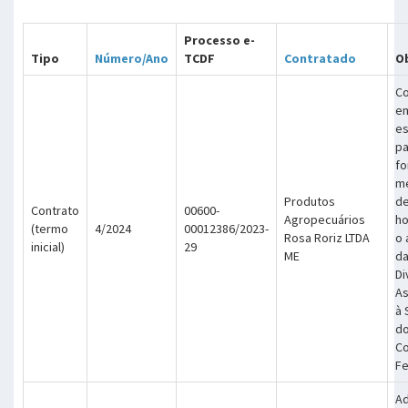
Processo e-
Tipo
Número/Ano
TCDF
Contratado
O
Co
e
es
pa
fo
m
Produtos
de
Contrato
00600-
Agropecuários
ho
(termo
4/2024
00012386/2023-
Rosa Roriz LTDA
o 
inicial)
29
ME
d
Di
As
à
do
Co
Fe
Ad