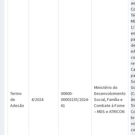
ao
C
Té
MD
1/
em
pa
de
in
c
re
Ca
pa
So
Ministério do
Go
Termo
00600-
Desenvolvimento
(C
de
4/2024
00003235/2024-
Social, Família e
âm
Adesão
61
Combate à Fome
Tr
– MDS e ATRICON
Co
br
vi
co