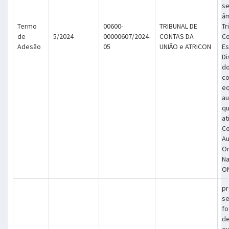
se
âm
Termo
00600-
TRIBUNAL DE
Tr
de
5/2024
00000607/2024-
CONTAS DA
Co
Adesão
05
UNIÃO e ATRICON
Es
Di
do
co
eq
au
qu
at
Co
Au
Or
Na
O
pr
se
fo
d
ev