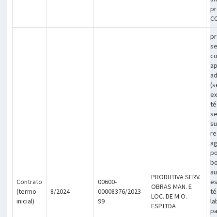
pr
C
pr
se
co
ap
ad
(s
ex
té
se
su
re
ag
po
bo
au
PRODUTIVA SERV.
Contrato
00600-
es
OBRAS MAN. E
(termo
8/2024
00008376/2023-
té
LOC. DE M.O.
inicial)
99
la
ESP.LTDA
pa