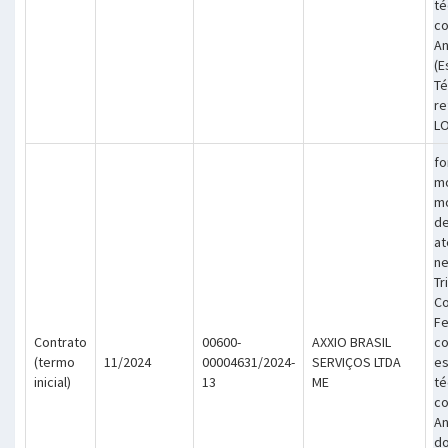
té
co
An
(E
Té
re
LO
fo
m
mo
de
at
ne
Tr
Co
Fe
Contrato
00600-
AXXIO BRASIL
co
(termo
11/2024
00004631/2024-
SERVIÇOS LTDA
es
inicial)
13
ME
té
co
An
do