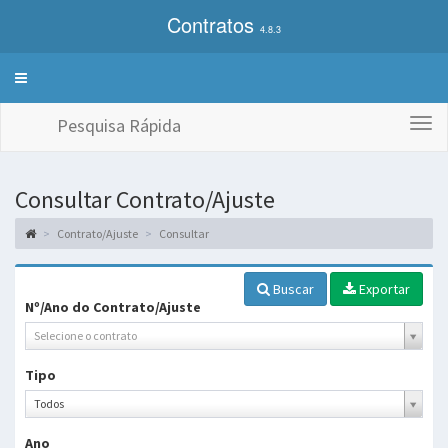
Contratos
4.8.3
Alterna
exibição
do
Pesquisa Rápida
Togg
menu
navi
de
sistemas
Consultar Contrato/Ajuste
Contrato/Ajuste
Consultar
Buscar
Exportar
Nº/Ano do Contrato/Ajuste
Selecione o contrato
Tipo
Tipo
Todos
Ano