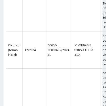
El
90
(E
Té
re
LO
pr
se
Contrato
00600-
LC VENDAS E
es
(termo
12/2024
00008685/2023-
CONSULTORIA
d
inicial)
69
LTDA
Vi
ao
Lo
co
se
re
Ae
Br
Ku
d
a