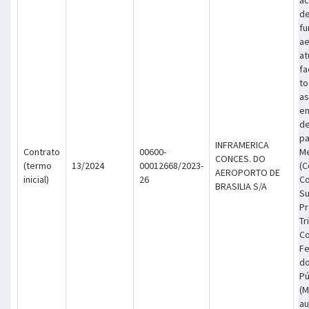
de
fu
ae
a
fa
to
as
e
d
pa
INFRAMERICA
Contrato
00600-
M
CONCES. DO
(termo
13/2024
00012668/2023-
(C
AEROPORTO DE
inicial)
26
Co
BRASILIA S/A
Su
Pr
Tr
Co
Fe
do
Pú
(M
au