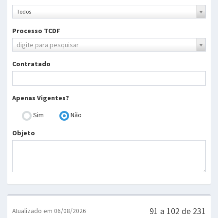
Ano
Todos
Processo TCDF
Processo
digite para pesquisar
TCDF
Contratado
Apenas Vigentes?
Sim
Não
Objeto
91 a 102 de 231
Atualizado em 06/08/2026