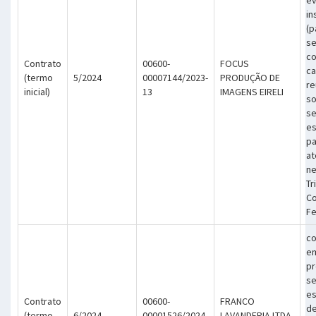
in
(p
se
co
Contrato
00600-
FOCUS
ca
(termo
5/2024
00007144/2023-
PRODUÇÃO DE
re
inicial)
13
IMAGENS EIRELI
so
s
es
pa
at
ne
Tr
Co
Fe
co
em
pr
se
es
Contrato
00600-
FRANCO
de
(termo
6/2024
00001526/2024-
LAVANDERIA LTDA-