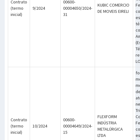
Contrato
00600-
KUBIC COMERCIO
Fe
(termo
9/2024
00004650/2024-
DE MOVEIS EIRELI
co
inicial)
31
es
té
co
An
(E
Té
re
LO
fo
m
mo
de
at
ne
Tr
FLEXFORM
Co
Contrato
00600-
INDÚSTRIA
Fe
(termo
10/2024
00004649/2024-
METALÚRGICA
co
inicial)
15
LTDA
es