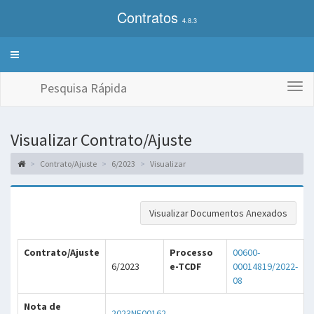
Contratos
4.8.3
Alterna
exibição
do
Pesquisa Rápida
Togg
menu
navi
de
sistemas
Visualizar Contrato/Ajuste
Contrato/Ajuste
6/2023
Visualizar
Visualizar Documentos Anexados
Contrato/Ajuste
Processo
00600-
6/2023
e-TCDF
00014819/2022-
08
Nota de
2023NE00162