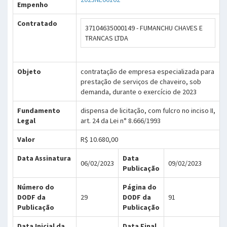
Empenho
Contratado
37104635000149 - FUMANCHU CHAVES E
TRANCAS LTDA
Objeto
contratação de empresa especializada para
prestação de serviços de chaveiro, sob
demanda, durante o exercício de 2023
Fundamento
dispensa de licitação, com fulcro no inciso II,
Legal
art. 24 da Lei n° 8.666/1993
Valor
R$ 10.680,00
Data Assinatura
Data
06/02/2023
09/02/2023
Publicação
Número do
Página do
DODF da
29
DODF da
91
Publicação
Publicação
Data Inicial da
Data Final