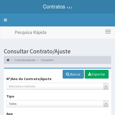
Contratos
4.8.3
Alterna
exibição
do
Pesquisa Rápida
Togg
menu
navi
de
sistemas
Consultar Contrato/Ajuste
Contrato/Ajuste
Consultar
Buscar
Exportar
Nº/Ano do Contrato/Ajuste
Selecione o contrato
Tipo
Tipo
Todos
Ano