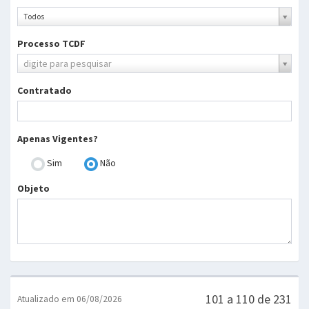
Ano
Todos
Processo TCDF
Processo
digite para pesquisar
TCDF
Contratado
Apenas Vigentes?
Sim
Não
Objeto
101 a 110 de 231
Atualizado em 06/08/2026