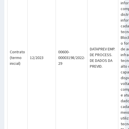
info
com
dist
info
cada
tecn
Block
o fo
DATAPREV EMP.
de a
Contrato
00600-
DE PROCESS.
infr
(termo
12/2023
00003198/2022-
DE DADOS DA
tecn
inicial)
29
PREVID.
alto
capa
disp
volt
comp
e at
dado
cada
meio
utili
tecn