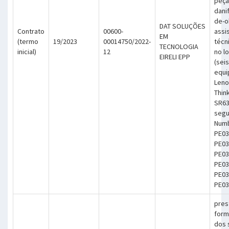
peça
dani
de-o
DAT SOLUÇÕES
Contrato
00600-
assi
EM
(termo
19/2023
00014750/2022-
técn
TECNOLOGIA
inicial)
12
no lo
EIRELI EPP
(seis
equi
Len
Thin
SR63
segu
Numb
PE03
PE03
PE03
PE03
PE03
PE03
pres
form
dos 