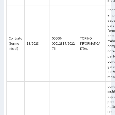
Bloc
Cont
emp
espe
para
forn
esta
Contrato
00600-
TORINO
trab
(termo
13/2023
00012817/2022-
INFORMÁTICA
comp
inicial)
76
LTDA.
note
perf
cont
gara
de 6
mes
cont
insti
espe
para
AÇÕ
EDUC