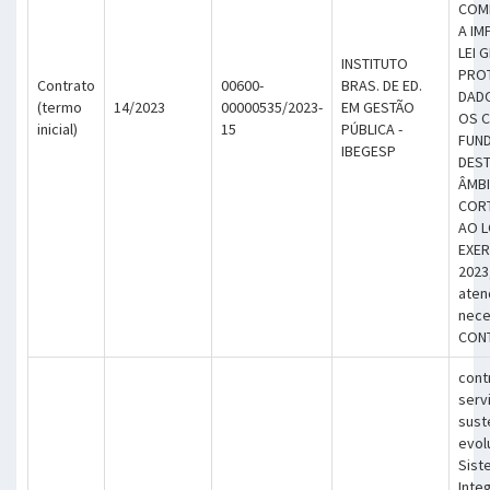
COM
A IM
LEI 
INSTITUTO
PRO
Contrato
00600-
BRAS. DE ED.
DAD
(termo
14/2023
00000535/2023-
EM GESTÃO
OS 
inicial)
15
PÚBLICA -
FUN
IBEGESP
DEST
ÂMBI
COR
AO 
EXER
2023
aten
nece
CON
cont
serv
sust
evol
Sist
Inte