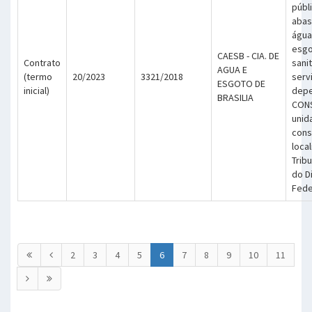
públ
abas
água
esg
CAESB - CIA. DE
Contrato
sani
AGUA E
(termo
20/2023
3321/2018
serv
ESGOTO DE
inicial)
depe
BRASILIA
CON
unid
con
loca
Trib
do Di
Fede
2
3
4
5
6
7
8
9
10
11