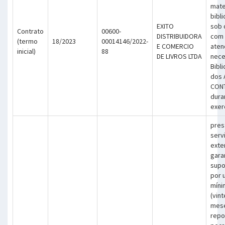
mate
bibli
EXITO
sob 
Contrato
00600-
DISTRIBUIDORA
com 
(termo
18/2023
00014146/2022-
E COMERCIO
aten
inicial)
88
DE LIVROS LTDA
nece
Bibl
dos 
CON
dura
exer
pres
serv
exte
gara
supo
por 
míni
(vint
mese
repo