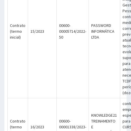
Gest
Pess
cont
med
Contrato
00600-
PASSWORD
corr
(termo
15/2023
00005714/2022-
INFORMÁTICA
prev
inicial)
50
LTDA
atua
tecn
evol
supo
para
aten
nece
TCDF
perí
(doz
cont
emp
KNOWLEDGE21
espe
Contrato
00600-
TREINAMENTO
para
(termo
16/2023
00001338/2023-
E
CURS