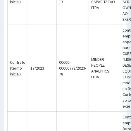
inicial)
13
CAPACITAÇÃO
SCR
LTDA
OWN
AO 
EXER
cont
emp
espe
para
CUR
MINDER
“LID
Contrato
00600-
PEOPLE
DES
(termo
17/2023
00000772/2023-
ANALYTICS
EQUI
inicial)
78
LTDA
COMP
moda
no â
Cort
ao l
exer
Cont
empr
forn