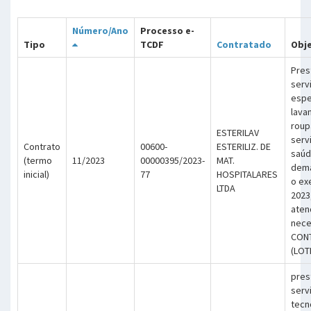
Número/Ano
Processo e-
Tipo
TCDF
Contratado
Obj
Pres
serv
espe
lava
roup
ESTERILAV
serv
Contrato
00600-
ESTERILIZ. DE
saúd
(termo
11/2023
00000395/2023-
MAT.
dema
inicial)
77
HOSPITALARES
o ex
LTDA
2023
aten
nece
CON
(LOT
pres
serv
tecn