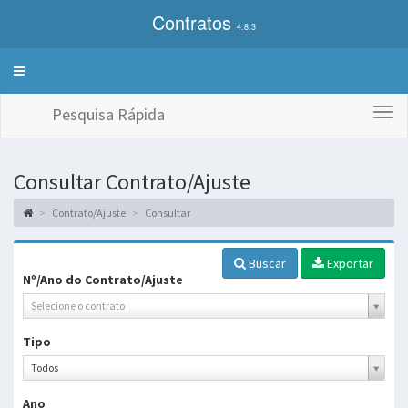
Contratos
4.8.3
Alterna
exibição
do
Pesquisa Rápida
Togg
menu
navi
de
sistemas
Consultar Contrato/Ajuste
Contrato/Ajuste
Consultar
Buscar
Exportar
Nº/Ano do Contrato/Ajuste
Selecione o contrato
Tipo
Tipo
Todos
Ano