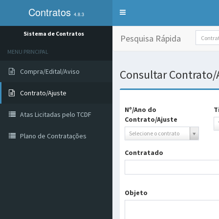
Contratos
Alterna
4.8.3
exibição
do
Sistema de Contratos
Pesquisa Rápida
menu
de
MENU PRINCIPAL
sistemas
Compra/Edital/Aviso
Consultar Contrato/
Contrato/Ajuste
Nº/Ano do
T
Atas Licitadas pelo TCDF
Contrato/Ajuste
T
Selecione o contrato
Plano de Contratações
Contratado
Objeto