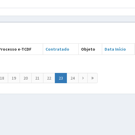
Processo e-TCDF
Contratado
Objeto
Data Início
18
19
20
21
22
23
24