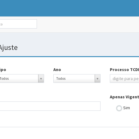
Ajuste
ipo
Ano
Processo TCD
ipo
Ano
Processo
digite para p
Todos
Todos
TCDF
Apenas Vigen
Sim