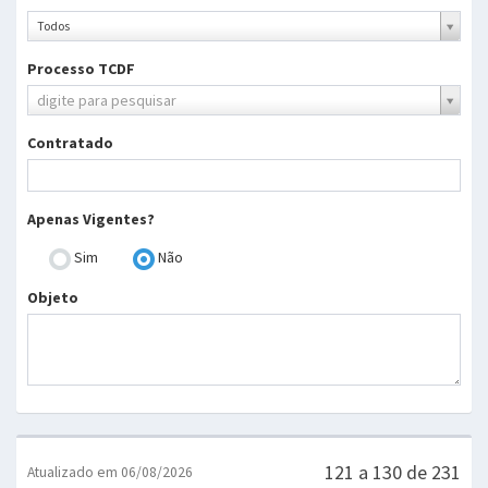
Ano
Todos
Processo TCDF
Processo
digite para pesquisar
TCDF
Contratado
Apenas Vigentes?
Sim
Não
Objeto
121 a 130 de 231
Atualizado em 06/08/2026