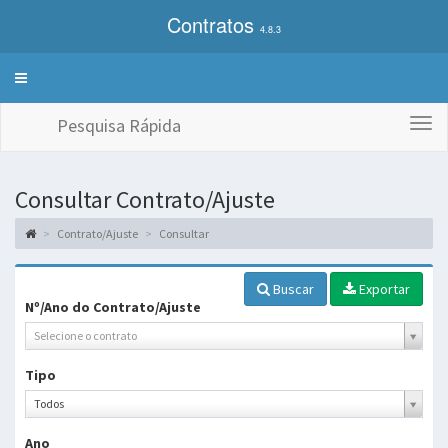
Contratos
4.8.3
Alterna
exibição
do
Pesquisa Rápida
Togg
menu
navi
de
sistemas
Consultar Contrato/Ajuste
Contrato/Ajuste
Consultar
Buscar
Exportar
Nº/Ano do Contrato/Ajuste
Selecione o contrato
Tipo
Tipo
Todos
Ano