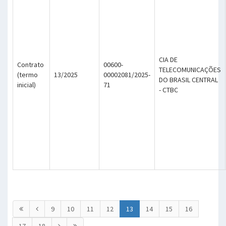
CIA DE
Contrato
00600-
TELECOMUNICAÇÕES
(termo
13/2025
00002081/2025-
DO BRASIL CENTRAL
inicial)
71
- CTBC
9
10
11
12
13
14
15
16
17
18