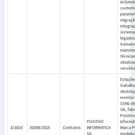
incluind
customi
paramet
migraçã
integra
sistema
legados
treinam
manute
técnica
atualiz
versõe
Estaçõe
trabalho
desktop
monitor 
SSHD de
Gb, fabr
Positivo
POSITIVO
Informát
3/2016
30368/2015
Contratos
INFORMATICA
Marca P
SA
modelo/