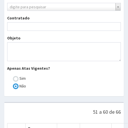
Processo
digite para pesquisar
TCDF
Contratado
Objeto
Apenas Atas Vigentes?
Sim
Não
51 a 60 de 66