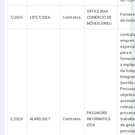
do TCDF
OFFICE MAX
Forneci
7/2016
19717/2016
Contratos
COMÉRCIO DE
de mobil
MÓVEIS EIRELI
contrat
empres
especia
para o
forneci
a impla
de Solu
Integra
Gestão 
Pessoas
objetiv
automat
rotinas 
PASSWORD
process
1/2019
41490/2017
Contratos
INFORMATICA
trabalho
LTDA
de gest
pessoas