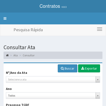
Contratos
4.8.3
Alterna
exibição
do
Pesquisa Rápida
Togg
menu
navi
de
sistemas
Consultar Ata
Ata
Consultar
Buscar
Exportar
Nº/Ano da Ata
Selecione a ata
Ano
Ano
Todos
Processo TCDF