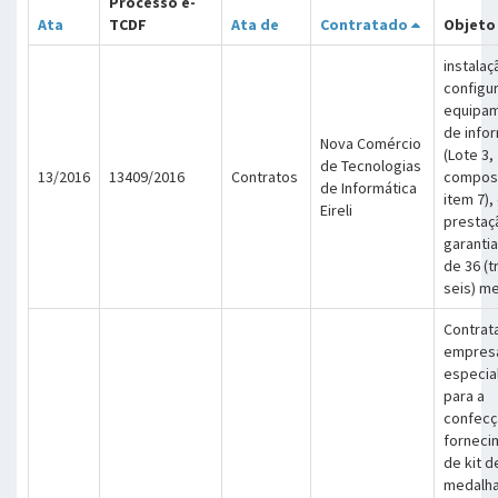
Processo e-
Ata
TCDF
Ata de
Contratado
Objeto
instalaç
configu
equipa
de info
Nova Comércio
(Lote 3,
de Tecnologias
13/2016
13409/2016
Contratos
compos
de Informática
item 7)
Eireli
prestaç
garantia
de 36 (t
seis) m
Contrat
empres
especia
para a
confecç
forneci
de kit d
medalha