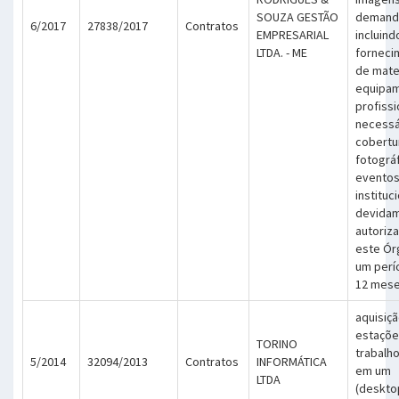
SOUZA GESTÃO
demand
6/2017
27838/2017
Contratos
EMPRESARIAL
incluind
LTDA. - ME
forneci
de mater
equipam
profissi
necessá
cobertu
fotográ
evento
instituc
devida
autoriz
este Ór
um perí
12 mese
aquisiç
estaçõe
TORINO
trabalh
5/2014
32094/2013
Contratos
INFORMÁTICA
em um
LTDA
(desktop