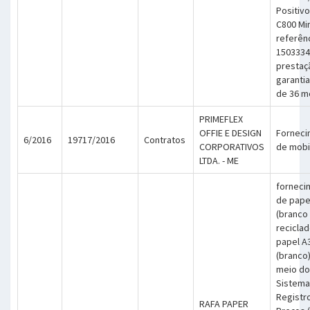
Positiv
C800 Mi
referên
1503334
prestaç
garantia
de 36 m
PRIMEFLEX
OFFIE E DESIGN
Forneci
6/2016
19717/2016
Contratos
CORPORATIVOS
de mobil
LTDA. - ME
forneci
de pape
(branco
reciclad
papel A
(branco)
meio do
Sistema
Registr
RAFA PAPER