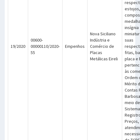
respect
estojos
compost
medalha 
insígnia
Nova Siciliano
miniatu
00600-
Indústria e
suas
19/2020
00000110/2020-
Empenhos
Comércio de
respect
55
Placas
fitas, b
Metálicas Eireli
placa e
pertenc
às come
Ordem 
Mérito 
Contas 
Barbosa
meio de
Sistema
Registr
Preços,
atendim
necess