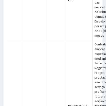
EPP
das
necess
do Tribu
Contas 
Distrito
por um 
de 12 (
meses
Contrat
empres
especia
median
Sistema
Registr
Preços,
prestaç
eventua
serviço
profissi
fotograf
edição 
RODRIGUES &
imagens