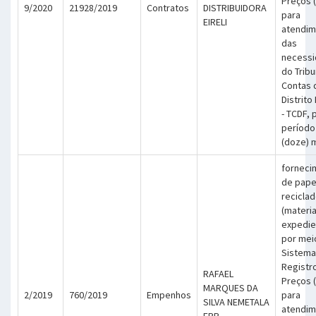
Preços 
9/2020
21928/2019
Contratos
DISTRIBUIDORA
para
EIRELI
atendim
das
necess
do Tribu
Contas 
Distrito
- TCDF, 
período
(doze) 
forneci
de pape
recicla
(materia
expedie
por mei
Sistema
Registr
RAFAEL
Preços 
MARQUES DA
2/2019
760/2019
Empenhos
para
SILVA NEMETALA
atendim