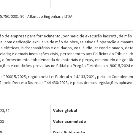
55.750/0001-90 - Atlântico Engenharia LTDA
ão de empresa para fornecimento, por meio de execução indireta, de mão d
a, com dedicação exclusiva de mão de obra, relativos à operação e manut
es elétricas, hidrossanitárias e de: dados, voz, áudio, ar condicionado, det
elada; e demais instalações civis, pertencentes aos Edifícios do Tribunal d
, e fornecimento sob demanda de materiais e peças, em modelo de gestã
ações e condições previstas no Edital do Pregão Eletrônico nº 90015/2024 
o nº 90015/2025, regido pela Lei Federal nº 14.133/2021, pela Lei Complemen
, pelo Decreto Distrital nº 44.430/2023, e pelas demais legislações aplicáveis
123,82
Valor global
,00
Valor acumulado
25
Data Publicação