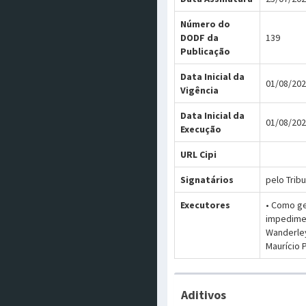
Número do
DODF da
139
Publicação
Data Inicial da
01/08/20
Vigência
Data Inicial da
01/08/20
Execução
URL Cipi
Signatários
pelo Trib
Executores
• Como ge
impedimen
Wanderley
Maurício P
Aditivos