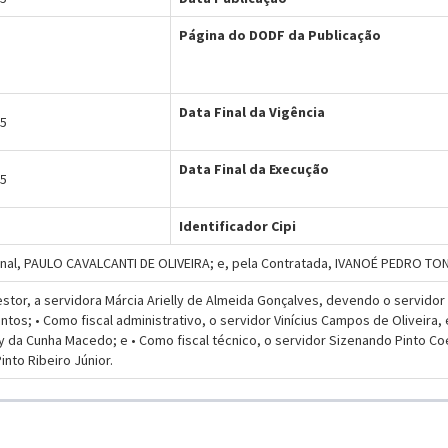
Página do DODF da Publicação
Data Final da Vigência
25
Data Final da Execução
25
Identificador Cipi
unal, PAULO CAVALCANTI DE OLIVEIRA; e, pela Contratada, IVANOÉ PEDRO TO
stor, a servidora Márcia Arielly de Almeida Gonçalves, devendo o servido
tos; • Como fiscal administrativo, o servidor Vinícius Campos de Oliveira
 da Cunha Macedo; e • Como fiscal técnico, o servidor Sizenando Pinto Co
into Ribeiro Júnior.