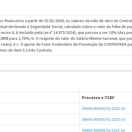
os financeiros a partir de 01/01/2026, os valores da mão de obra do Contrat
ntual destinado à Seguridade Social, calculado sobre o valor da folha de 
A, inciso II, b (incluído pela Lei nº 14.973/2024), que passou a ser 10% (dez 
CBRB para 2,70%; b. O reajuste do valor do Salário-Mínimo nacional, que pas
 reais); e c. O ajuste do Fator Acidentário de Prevenção da CONTRATADA para
rmos do item 5.14 do Contrato.
Processo e-TCDF
00600-00009192/2025-16
00600-00009192/2025-16
00600-00009192/2025-16