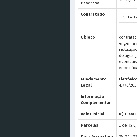
Processo
Contratado
PJ: 14.3
Objeto
contrataç
engenhari
instalaçõ
de água g
eventuais
especific
Fundamento
Eletrônic
Legal
4.770/2012
Informação
Complementar
Valor inicial
R$ 1.904.
Parcelas
1 de R$ 0
Data Assinatura
25/07/20