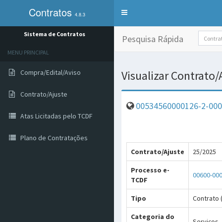
Contratos
Alterna
4.8.3
exibição
do
Sistema de Contratos
Pesquisa Rápida
menu
de
MENU PRINCIPAL
sistemas
Compra/Edital/Aviso
Visualizar Contrato
Contrato/Ajuste
00534560000126-2-000
Atas Licitadas pelo TCDF
Plano de Contratações
Contrato/Ajuste
25/2025
Processo e-
00600-00
TCDF
Tipo
Contrato (
Categoria do
Serviços