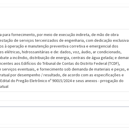
 para fornecimento, por meio de execução indireta, de mão de obra
restação de serviços terceirizados de engenharia, com dedicação exclusiva
vos à operação e manutenção preventiva corretiva e emergencial dos
es elétricas, hidrossanitárias e de: dados, voz, áudio, ar condicionado,
ate a incêndio, distribuição de energia, centrais de água gelada; e demai
ncentes aos Edifícios do Tribunal de Contas do Distrito Federal (TCDF),
de serviços eventuais, e fornecimento sob demanda de materiais e peças, 
atual por desempenho / resultado, de acordo com as especificações e
Edital do Pregão Eletrônico nº 90015/2024 e seus anexos - prrogação do
atual