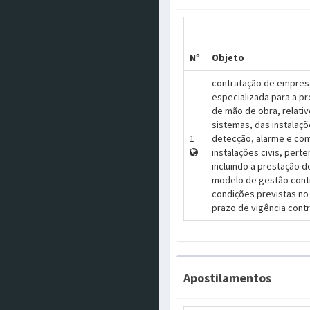
Nº
Objeto
contratação de empresa
especializada para a p
de mão de obra, relati
sistemas, das instalaçõ
1
detecção, alarme e comb
instalações civis, perte
incluindo a prestação 
modelo de gestão contr
condições previstas no 
prazo de vigência contr
Apostilamentos