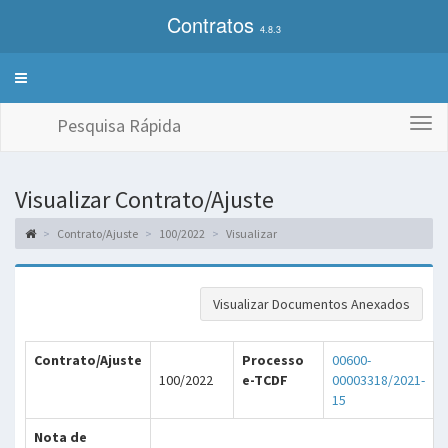
Contratos
4.8.3
Alterna
exibição
do
Pesquisa Rápida
Togg
menu
navi
de
sistemas
Visualizar Contrato/Ajuste
Contrato/Ajuste
100/2022
Visualizar
Visualizar Documentos Anexados
Contrato/Ajuste
Processo
00600-
100/2022
e-TCDF
00003318/2021-
15
Nota de