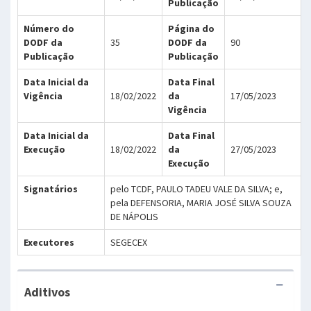
Publicação
Número do
Página do
DODF da
35
DODF da
90
Publicação
Publicação
Data Inicial da
Data Final
Vigência
18/02/2022
da
17/05/2023
Vigência
Data Inicial da
Data Final
Execução
18/02/2022
da
27/05/2023
Execução
Signatários
pelo TCDF, PAULO TADEU VALE DA SILVA; e,
pela DEFENSORIA, MARIA JOSÉ SILVA SOUZA
DE NÁPOLIS
Executores
SEGECEX
Aditivos