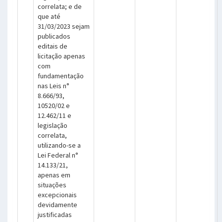
correlata; e de
que até
31/03/2023 sejam
publicados
editais de
licitação apenas
com
fundamentação
nas Leis n°
8.666/93,
10520/02 e
12.462/11 e
legislação
correlata,
utilizando-se a
Lei Federal n°
14.133/21,
apenas em
situações
excepcionais
devidamente
justificadas