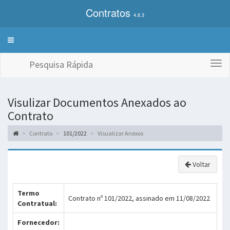
Contratos
4.8.3
Alterna
exibição
do
Pesquisa Rápida
Togg
menu
navi
de
sistemas
Visulizar Documentos Anexados ao
Contrato
Contrato
101/2022
Visualizar Anexos
Voltar
Termo
Contrato nº 101/2022, assinado em 11/08/2022
Contratual:
Fornecedor: