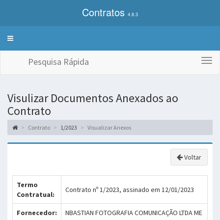
Contratos
4.8.3
Alterna
exibição
do
Pesquisa Rápida
Togg
menu
navi
de
sistemas
Visulizar Documentos Anexados ao
Contrato
Contrato
1/2023
Visualizar Anexos
Voltar
Termo
Contrato nº 1/2023, assinado em 12/01/2023
Contratual:
Fornecedor:
NBASTIAN FOTOGRAFIA COMUNICAÇÃO LTDA ME