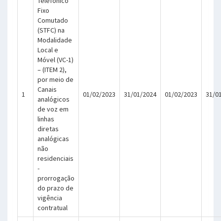
Telefônico
Fixo
Comutado
(STFC) na
Modalidade
Local e
Móvel (VC-1)
– (ITEM 2),
por meio de
Canais
1
01/02/2023
31/01/2024
01/02/2023
31/0
analógicos
de voz em
linhas
diretas
analógicas
não
residenciais
-
prorrogação
do prazo de
vigência
contratual