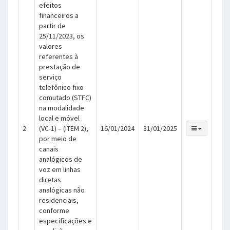
efeitos
financeiros a
partir de
25/11/2023, os
valores
referentes à
prestação de
serviço
telefônico fixo
comutado (STFC)
na modalidade
local e móvel
2
(VC-1) – (ITEM 2),
16/01/2024
31/01/2025
por meio de
canais
analógicos de
voz em linhas
diretas
analógicas não
residenciais,
conforme
especificações e