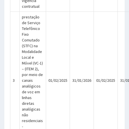
vigência
contratual
prestação
de Serviço
Telefônico
Fixo
Comutado
(STFC) na
Modalidade
Local e
Móvel (VC-1)
– (ITEM 2),
por meio de
3
canais
01/02/2025
31/01/2026
01/02/2025
31/0
analógicos
de voz em
linhas
diretas
analógicas
não
residenciais
-