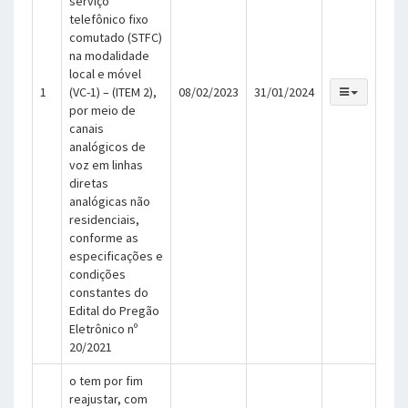
serviço
telefônico fixo
comutado (STFC)
na modalidade
local e móvel
1
(VC-1) – (ITEM 2),
08/02/2023
31/01/2024
por meio de
canais
analógicos de
voz em linhas
diretas
analógicas não
residenciais,
conforme as
especificações e
condições
constantes do
Edital do Pregão
Eletrônico nº
20/2021
o tem por fim
reajustar, com