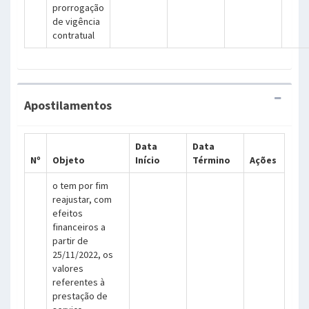
prorrogação
de vigência
contratual
Apostilamentos
Data
Data
Nº
Objeto
Início
Término
Ações
o tem por fim
reajustar, com
efeitos
financeiros a
partir de
25/11/2022, os
valores
referentes à
prestação de