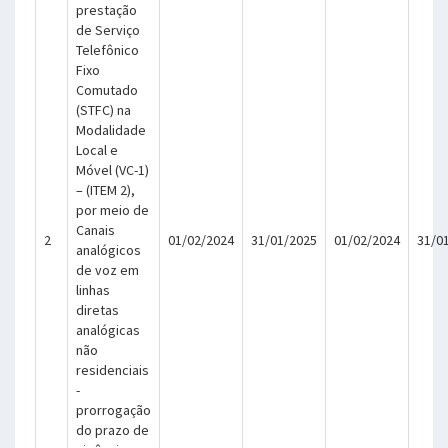
prestação
de Serviço
Telefônico
Fixo
Comutado
(STFC) na
Modalidade
Local e
Móvel (VC-1)
– (ITEM 2),
por meio de
Canais
2
01/02/2024
31/01/2025
01/02/2024
31/0
analógicos
de voz em
linhas
diretas
analógicas
não
residenciais
-
prorrogação
do prazo de