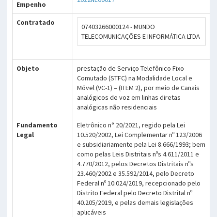
Empenho
Contratado
07403266000124 - MUNDO
TELECOMUNICAÇÕES E INFORMÁTICA LTDA
Objeto
prestação de Serviço Telefônico Fixo
Comutado (STFC) na Modalidade Local e
Móvel (VC-1) – (ITEM 2), por meio de Canais
analógicos de voz em linhas diretas
analógicas não residenciais
Fundamento
Eletrônico n° 20/2021, regido pela Lei
Legal
10.520/2002, Lei Complementar nº 123/2006
e subsidiariamente pela Lei 8.666/1993; bem
como pelas Leis Distritais nºs 4.611/2011 e
4.770/2012, pelos Decretos Distritais nºs
23.460/2002 e 35.592/2014, pelo Decreto
Federal nº 10.024/2019, recepcionado pelo
Distrito Federal pelo Decreto Distrital nº
40.205/2019, e pelas demais legislações
aplicáveis