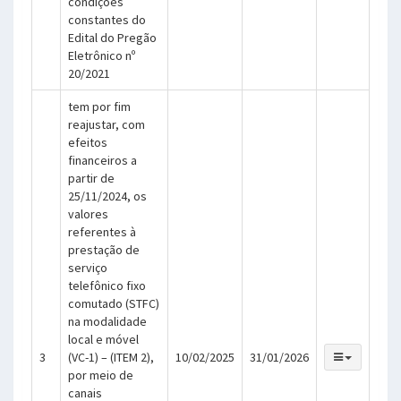
condições
constantes do
Edital do Pregão
Eletrônico nº
20/2021
tem por fim
reajustar, com
efeitos
financeiros a
partir de
25/11/2024, os
valores
referentes à
prestação de
serviço
telefônico fixo
comutado (STFC)
na modalidade
local e móvel
3
(VC-1) – (ITEM 2),
10/02/2025
31/01/2026
por meio de
canais