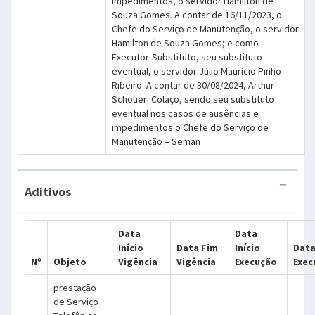
impedimentos, o servidor Hamilton de
Souza Gomes. A contar de 16/11/2023, o
Chefe do Serviço de Manutenção, o servidor
Hamilton de Souza Gomes; e como
Executor-Substituto, seu substituto
eventual, o servidor Júlio Maurício Pinho
Ribeiro. A contar de 30/08/2024, Arthur
Schoueri Colaço, sendo seu substituto
eventual nos casos de ausências e
impedimentos o Chefe do Serviço de
Manutenção – Seman
Aditivos
Data
Data
Início
Data Fim
Início
Data
Nº
Objeto
Vigência
Vigência
Execução
Exec
prestação
de Serviço