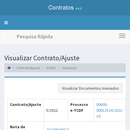
Contratos
4.8.3
Alterna
exibição
do
Pesquisa Rápida
Togg
menu
navi
de
sistemas
Visualizar Contrato/Ajuste
Contrato/Ajuste
5/2022
Visualizar
Visualizar Documentos Anexados
Contrato/Ajuste
Processo
00600-
5/2022
e-TCDF
00012524/2021-
16
Nota de
2022NE00017