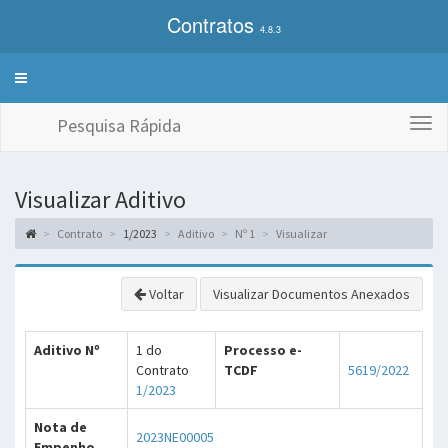
Contratos
4.8.3
Alterna
exibição
do
Pesquisa Rápida
Togg
menu
navi
de
sistemas
Visualizar Aditivo
Contrato
1/2023
Aditivo
Nº 1
Visualizar
Voltar
Visualizar Documentos Anexados
Aditivo Nº
1 do
Processo e-
Contrato
TCDF
5619/2022
1/2023
Nota de
2023NE00005
Empenho