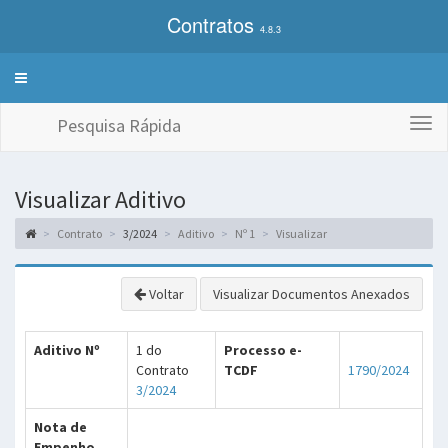
Contratos
4.8.3
Alterna
exibição
do
Pesquisa Rápida
Togg
menu
navi
de
sistemas
Visualizar Aditivo
Contrato
3/2024
Aditivo
Nº 1
Visualizar
Voltar
Visualizar Documentos Anexados
Aditivo Nº
1 do
Processo e-
Contrato
TCDF
1790/2024
3/2024
Nota de
Empenho