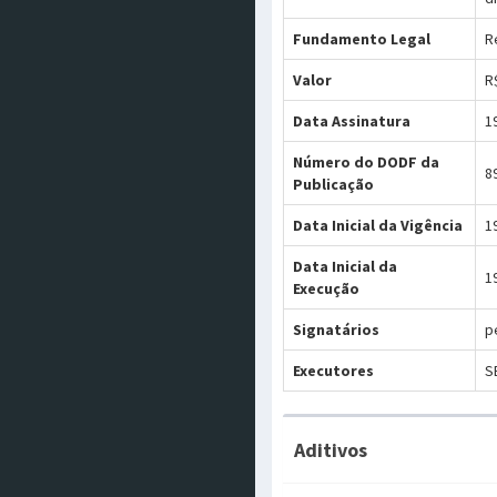
Fundamento Legal
R
Valor
R
Data Assinatura
1
Número do DODF da
8
Publicação
Data Inicial da Vigência
1
Data Inicial da
1
Execução
Signatários
p
Executores
S
Aditivos