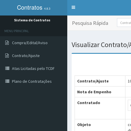
Contratos
Alterna
4.8.3
exibição
do
Sistema de Contratos
Pesquisa Rápida
menu
de
MENU PRINCIPAL
sistemas
Compra/Edital/Aviso
Visualizar Contrato
Contrato/Ajuste
Atas Licitadas pelo TCDF
Contrato/Ajuste
1
Plano de Contratações
Nota de Empenho
Contratado
Objeto
c
d