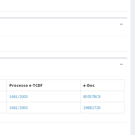
.
Processo e-TCDF
e-Doc
1661/2003
8E057BC8
1661/2003
298B272D