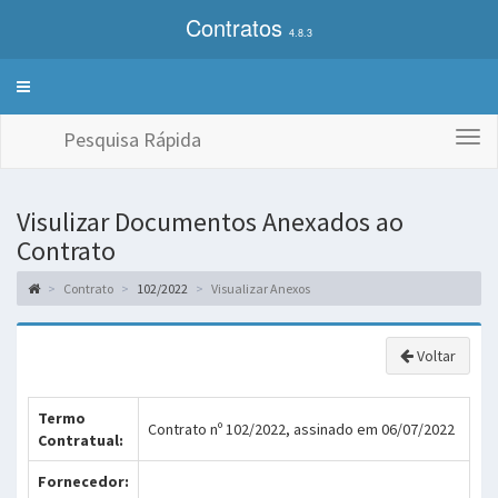
Contratos
4.8.3
Alterna
exibição
do
Pesquisa Rápida
Togg
menu
navi
de
sistemas
Visulizar Documentos Anexados ao
Contrato
Contrato
102/2022
Visualizar Anexos
Voltar
Termo
Contrato nº 102/2022, assinado em 06/07/2022
Contratual:
Fornecedor: