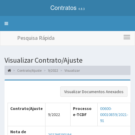
Contratos
4.8.3
Alterna
exibição
do
Pesquisa Rápida
Togg
menu
navi
de
sistemas
Visualizar Contrato/Ajuste
Contrato/Ajuste
9/2022
Visualizar
Visualizar Documentos Anexados
Contrato/Ajuste
Processo
00600-
9/2022
e-TCDF
00010859/2021-
91
Nota de
2022NE00194