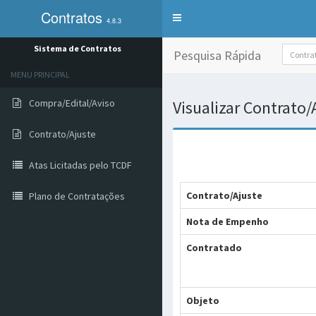
Contratos
Alterna
4.8.3
exibição
do
Sistema de Contratos
Pesquisa Rápida
menu
de
MENU PRINCIPAL
sistemas
Compra/Edital/Aviso
Visualizar Contrato
Contrato/Ajuste
Atas Licitadas pelo TCDF
Contrato/Ajuste
Plano de Contratações
Nota de Empenho
Contratado
Objeto