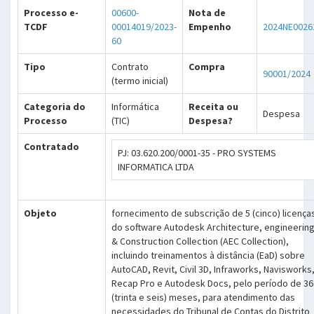
Processo e-
00600-
Nota de
TCDF
00014019/2023-
Empenho
2024NE0026
60
Tipo
Contrato
Compra
90001/2024
(termo inicial)
Categoria do
Informática
Receita ou
Despesa
Processo
(TIC)
Despesa?
Contratado
PJ: 03.620.200/0001-35 - PRO SYSTEMS
INFORMATICA LTDA
Objeto
fornecimento de subscrição de 5 (cinco) licença
do software Autodesk Architecture, engineerin
& Construction Collection (AEC Collection),
incluindo treinamentos à distância (EaD) sobre
AutoCAD, Revit, Civil 3D, Infraworks, Navisworks
Recap Pro e Autodesk Docs, pelo período de 36
(trinta e seis) meses, para atendimento das
necessidades do Tribunal de Contas do Distrito