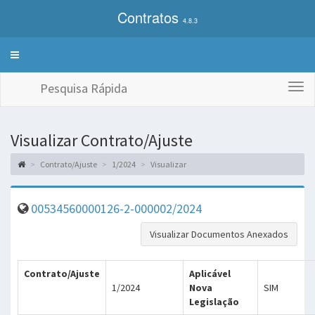
Contratos
4.8.3
Alterna
exibição
do
Pesquisa Rápida
Togg
menu
navi
de
sistemas
Visualizar Contrato/Ajuste
Contrato/Ajuste
1/2024
Visualizar
00534560000126-2-000002/2024
Visualizar Documentos Anexados
Contrato/Ajuste
Aplicável
1/2024
Nova
SIM
Legislação