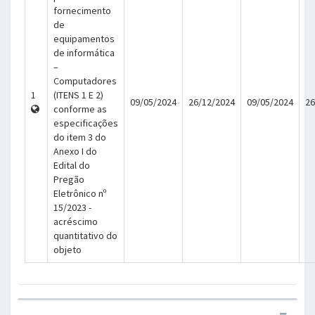
fornecimento
de
equipamentos
de informática
–
Computadores
1
(ITENS 1 E 2)
09/05/2024
26/12/2024
09/05/2024
26
conforme as
especificações
do item 3 do
Anexo I do
Edital do
Pregão
Eletrônico nº
15/2023 -
acréscimo
quantitativo do
objeto