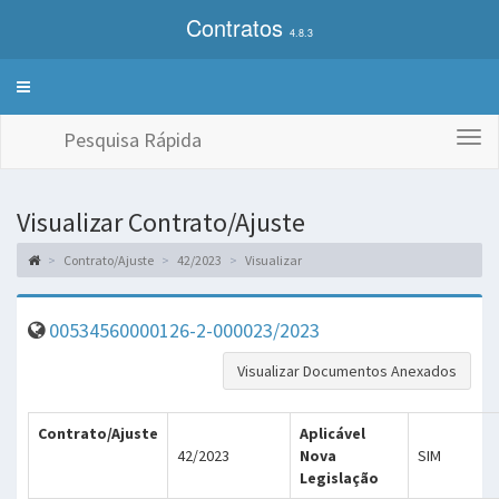
Contratos
4.8.3
Alterna
exibição
do
Pesquisa Rápida
Togg
menu
navi
de
sistemas
Visualizar Contrato/Ajuste
Contrato/Ajuste
42/2023
Visualizar
00534560000126-2-000023/2023
Visualizar Documentos Anexados
Contrato/Ajuste
Aplicável
42/2023
Nova
SIM
Legislação