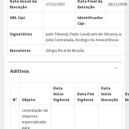
Data Inicial da
Data Final da
27/12/2023
26/12/2024
Execução
Execução
URL Cipi
Identificador
Cipi
Signatários
pelo Tribunal, Paulo Cavalcanti de Oliveira; e,
pela Contratada, Rodrigo do Amaral Rissio
Executores
Sérgio Ricardo Brazão
Aditivos
Data
Data
Início
Data Fim
Início
D
Nº
Objeto
Vigência
Vigência
Execução
E
contratação de
empresa
especializada
para