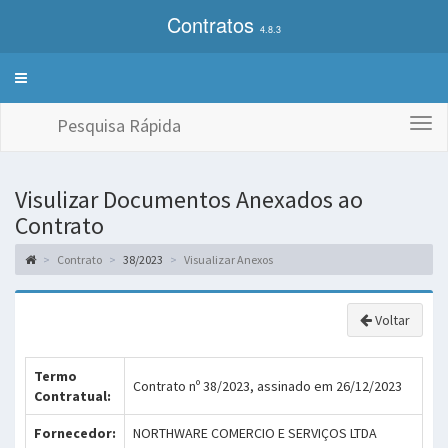
Contratos
4.8.3
Alterna
exibição
do
Pesquisa Rápida
Togg
menu
navi
de
sistemas
Visulizar Documentos Anexados ao
Contrato
Contrato
38/2023
Visualizar Anexos
Voltar
Termo
Contrato nº 38/2023, assinado em 26/12/2023
Contratual:
Fornecedor:
NORTHWARE COMERCIO E SERVIÇOS LTDA