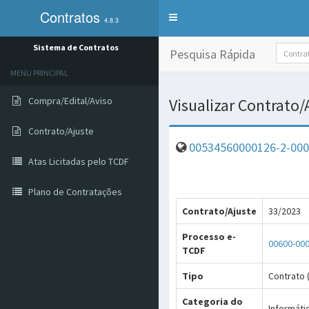
Contratos
Alterna
4.8.3
exibição
do
Sistema de Contratos
Pesquisa Rápida
menu
de
MENU PRINCIPAL
sistemas
Compra/Edital/Aviso
Visualizar Contrato
Contrato/Ajuste
00534560000126-2-000
Atas Licitadas pelo TCDF
Plano de Contratações
Contrato/Ajuste
33/2023
Processo e-
00600-00
TCDF
Tipo
Contrato (
Categoria do
Informátic