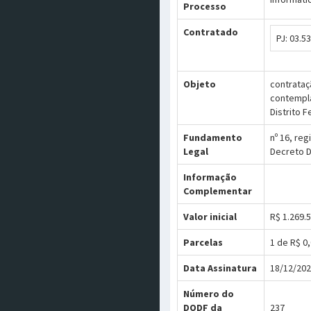
Processo
Contratado
PJ: 03.
Objeto
contrataç
contempla
Distrito F
Fundamento
nº 16, re
Legal
Decreto Di
Informação
Complementar
Valor inicial
R$ 1.269.
Parcelas
1 de R$ 0
Data Assinatura
18/12/20
Número do
DODF da
237