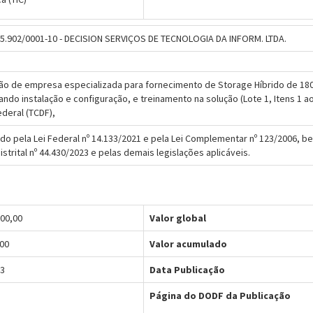
535.902/0001-10 - DECISION SERVIÇOS DE TECNOLOGIA DA INFORM. LTDA.
ão de empresa especializada para fornecimento de Storage Híbrido de 180
ndo instalação e configuração, e treinamento na solução (Lote 1, Itens 1 
ederal (TCDF),
gido pela Lei Federal nº 14.133/2021 e pela Lei Complementar nº 123/2006, b
strital nº 44.430/2023 e pelas demais legislações aplicáveis.
500,00
Valor global
,00
Valor acumulado
23
Data Publicação
Página do DODF da Publicação