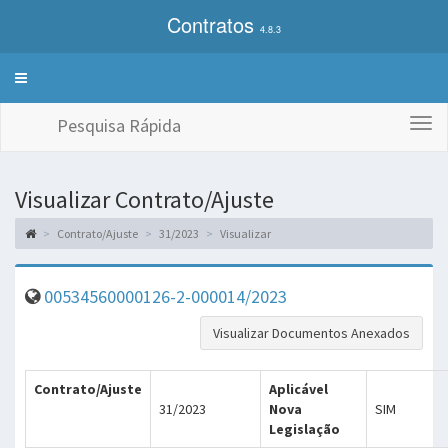
Contratos
4.8.3
Alterna
exibição
do
Pesquisa Rápida
Togg
menu
navi
de
sistemas
Visualizar Contrato/Ajuste
Contrato/Ajuste
31/2023
Visualizar
00534560000126-2-000014/2023
Visualizar Documentos Anexados
Contrato/Ajuste
Aplicável
31/2023
Nova
SIM
Legislação