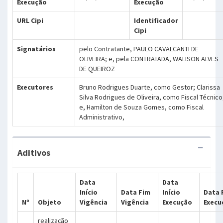
Execução
Execução
URL Cipi
Identificador
Cipi
Signatários
pelo Contratante, PAULO CAVALCANTI DE
OLIVEIRA; e, pela CONTRATADA, WALISON ALVES
DE QUEIROZ
Executores
Bruno Rodrigues Duarte, como Gestor; Clarissa
Silva Rodrigues de Oliveira, como Fiscal Técnico
e, Hamilton de Souza Gomes, como Fiscal
Administrativo,
Aditivos
Data
Data
Início
Data Fim
Início
Data 
Nº
Objeto
Vigência
Vigência
Execução
Execu
realização