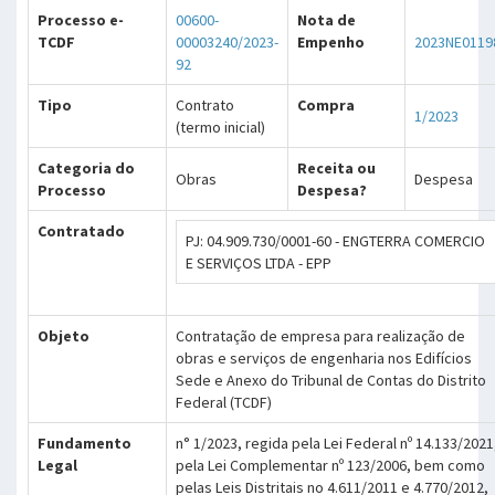
Processo e-
00600-
Nota de
TCDF
00003240/2023-
Empenho
2023NE0119
92
Tipo
Contrato
Compra
1/2023
(termo inicial)
Categoria do
Receita ou
Obras
Despesa
Processo
Despesa?
Contratado
PJ: 04.909.730/0001-60 - ENGTERRA COMERCIO
E SERVIÇOS LTDA - EPP
Objeto
Contratação de empresa para realização de
obras e serviços de engenharia nos Edifícios
Sede e Anexo do Tribunal de Contas do Distrito
Federal (TCDF)
Fundamento
n° 1/2023, regida pela Lei Federal nº 14.133/2021
Legal
pela Lei Complementar nº 123/2006, bem como
pelas Leis Distritais no 4.611/2011 e 4.770/2012,