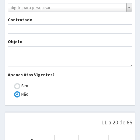
Processo
digite para pesquisar
TCDF
Contratado
Objeto
Apenas Atas Vigentes?
Sim
Não
11 a 20 de 66