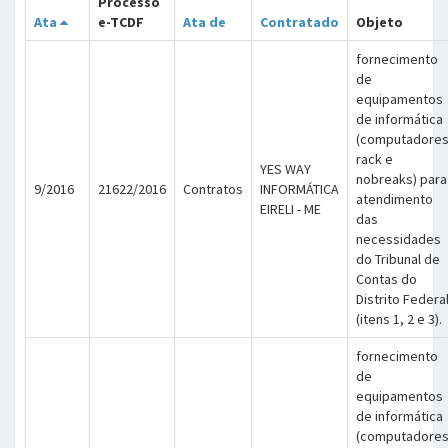
Processo
Ata
e-TCDF
Ata de
Contratado
Objeto
fornecimento
de
equipamentos
de informática
(computadores
rack e
YES WAY
nobreaks) para
9/2016
21622/2016
Contratos
INFORMÁTICA
atendimento
EIRELI - ME
das
necessidades
do Tribunal de
Contas do
Distrito Federa
(itens 1, 2 e 3).
fornecimento
de
equipamentos
de informática
(computadores