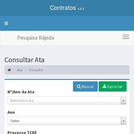
Contratos
4.8.3
Alterna
exibição
do
Pesquisa Rápida
Togg
menu
navi
de
sistemas
Consultar Ata
Ata
Consultar
Buscar
Exportar
Nº/Ano da Ata
Selecione a ata
Ano
Ano
Todos
Processo TCDF