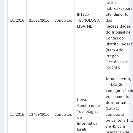
rack e
nobreaks) para
INTELIX
atendimento
10/2016
21622/2016
Contratos
TECNOLOGIA
das
LTDA. ME
necessidades
do Tribunal de
Contas do
Distrito Federa
(item 4 do
Pregão
Eletrônico nº
32/2016
fornecimento,
instalação e
configuração d
equipamentos
Nova
de informática
Comércio de
(Lote 1,
Tecnologias
11/2016
13409/2016
Contratos
composto
de
pelos itens 1, 2
Informática
3 e 4), com
Eireli
prestação de