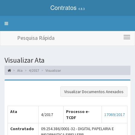
Contratos
4.8.3
Alterna
exibição
do
Pesquisa Rápida
Togg
menu
navi
de
sistemas
Visualizar Ata
Ata
4/2017
Visualizar
Visualizar Documentos Anexados
Ata
Processo e-
4/2017
17069/2017
TCDF
Contratado
09.254.386/0001-32 - DIGITAL PAPELARIA E
INFORMATICA EIRELI EPP