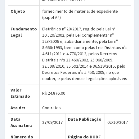
Objeto
fornecimento de material de expediente
(papel A4)
Fundamento
Eletrônico nº 20/2017, regido pela Lei nº
Legal
10.520/2002, pela Lei Complementar nº
123/2006 e, subsidiariamente, pela Lei nº
8.666/1993, bem como pelas Leis Distritais nºs
4.611/2011 e 4.770/2012, pelos Decretos
Distritais nºs 23.460/2002, 25.966/2005,
32.598/2010, 35.592/2014 e 36.519/2015, pelo
Decretos Federais nºs 5.450/2005, no que
couber, e pelas demais legislações aplicáveis
Valor
R$ 24.876,00
Estimado
Ata de:
Contratos
Data
Data Publicação
27/09/2017
02/10/2017
Assinatura
Número do
Página do DODF