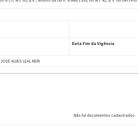
ciso XI c/c art. 65, § 8º, ambos da Lei nº 8.666/1993; no art. 41, § 9º do Decret
Data Fim da Vigência
JOSÉ ALVES LEAL NERI
Não há documentos cadastrados.