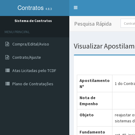
Contratos
Alterna
4.8.3
exibição
do
Sistema de Contratos
Pesquisa Rápida
menu
de
MENU PRINCIPAL
sistemas
Compra/Edital/Aviso
Visualizar Apostila
Contrato/Ajuste
Atas Licitadas pelo TCDF
Apostilamento
1 do Contr
Plano de Contratações
Nº
Nota de
Empenho
Objeto
reajustar 
sistemas d
Fundamento