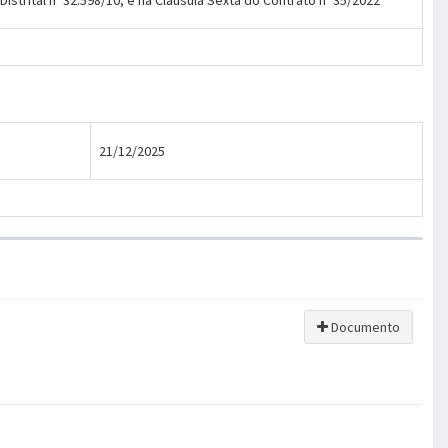
o Distrital nº 32.598/10; e na Cláusula Sexta do Contrato nº 35/2022
21/12/2025
Documento