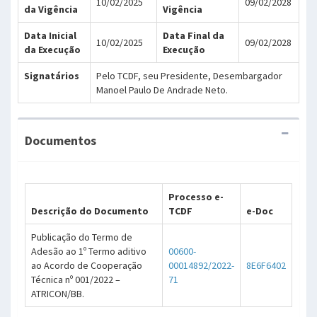
10/02/2025
09/02/2028
da Vigência
Vigência
Data Inicial
Data Final da
10/02/2025
09/02/2028
da Execução
Execução
Signatários
Pelo TCDF, seu Presidente, Desembargador
Manoel Paulo De Andrade Neto.
Documentos
Processo e-
Descrição do Documento
TCDF
e-Doc
Publicação do Termo de
Adesão ao 1º Termo aditivo
00600-
ao Acordo de Cooperação
00014892/2022-
8E6F6402
Técnica nº 001/2022 –
71
ATRICON/BB.