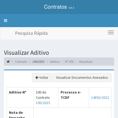
Contratos
4.8.3
Alterna
exibição
do
Pesquisa Rápida
Togg
menu
navi
de
sistemas
Visualizar Aditivo
Contrato
100/2023
Aditivo
Nº 100
Visualizar
Voltar
Visualizar Documentos Anexados
Aditivo Nº
100 do
Processo e-
Contrato
TCDF
14892/2022
100/2023
Nota de
Empenho