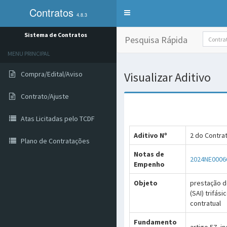
Contratos
Alterna
4.8.3
exibição
do
Sistema de Contratos
Pesquisa Rápida
menu
de
MENU PRINCIPAL
sistemas
Compra/Edital/Aviso
Visualizar Aditivo
Contrato/Ajuste
Atas Licitadas pelo TCDF
Aditivo Nº
2 do Contra
Plano de Contratações
Notas de
2024NE0006
Empenho
Objeto
prestação d
(SAI) trifá
contratual
Fundamento