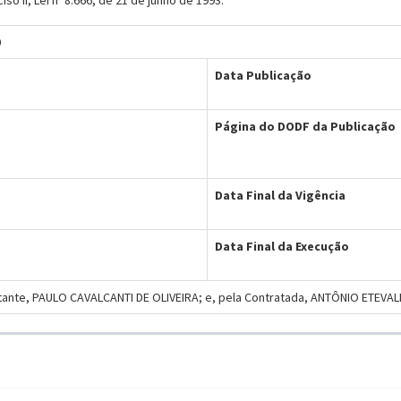
ciso II, Lei nº 8.666, de 21 de junho de 1993.
0
Data Publicação
Página do DODF da Publicação
Data Final da Vigência
Data Final da Execução
tante, PAULO CAVALCANTI DE OLIVEIRA; e, pela Contratada, ANTÔNIO ETEV