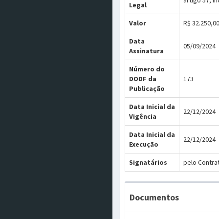
artigo 57, in
Legal
Valor
R$ 32.250,0
Data
05/09/2024
Assinatura
Número do
DODF da
173
Publicação
Data Inicial da
22/12/2024
Vigência
Data Inicial da
22/12/2024
Execução
Signatários
pelo Contra
Documentos