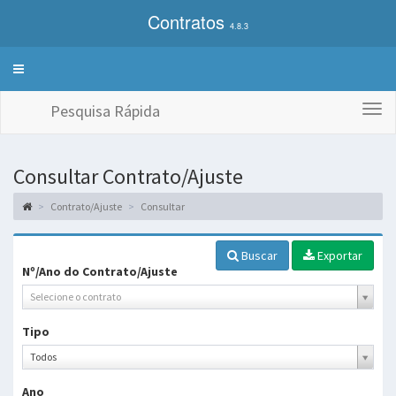
Contratos
4.8.3
Alterna
exibição
do
Pesquisa Rápida
Togg
menu
navi
de
sistemas
Consultar Contrato/Ajuste
Contrato/Ajuste
Consultar
Buscar
Exportar
Nº/Ano do Contrato/Ajuste
Selecione o contrato
Tipo
Tipo
Todos
Ano