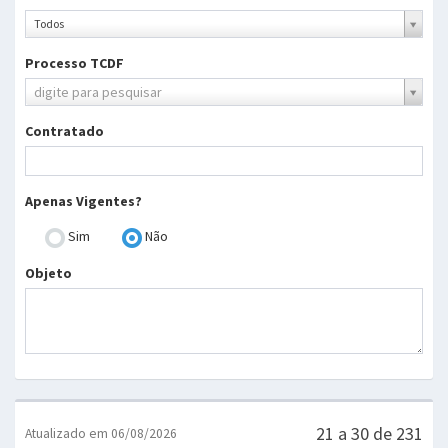
Ano
Todos
Processo TCDF
Processo
digite para pesquisar
TCDF
Contratado
Apenas Vigentes?
Sim
Não
Objeto
21 a 30 de 231
Atualizado em 06/08/2026