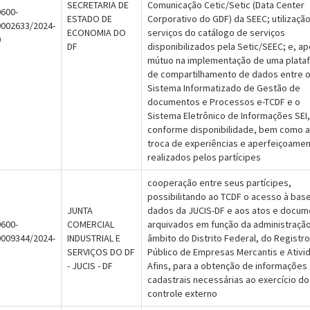
SECRETARIA DE
Comunicação Cetic/Setic (Data Center
600-
ESTADO DE
Corporativo do GDF) da SEEC; utilizaçã
0002633/2024-
ECONOMIA DO
serviços do catálogo de serviços
0
DF
disponibilizados pela Setic/SEEC; e, ap
mútuo na implementação de uma plata
de compartilhamento de dados entre 
Sistema Informatizado de Gestão de
documentos e Processos e-TCDF e o
Sistema Eletrônico de Informações SEI,
conforme disponibilidade, bem como a
troca de experiências e aperfeiçoame
realizados pelos partícipes
cooperação entre seus partícipes,
possibilitando ao TCDF o acesso à bas
JUNTA
dados da JUCIS-DF e aos atos e docu
600-
COMERCIAL
arquivados em função da administração
0009344/2024-
INDUSTRIAL E
âmbito do Distrito Federal, do Registro
1
SERVIÇOS DO DF
Público de Empresas Mercantis e Ativi
- JUCIS - DF
Afins, para a obtenção de informações
cadastrais necessárias ao exercício do
controle externo