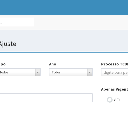
Ajuste
ipo
Ano
Processo TCD
ipo
Ano
Processo
digite para p
Todos
Todos
TCDF
Apenas Vigen
Sim