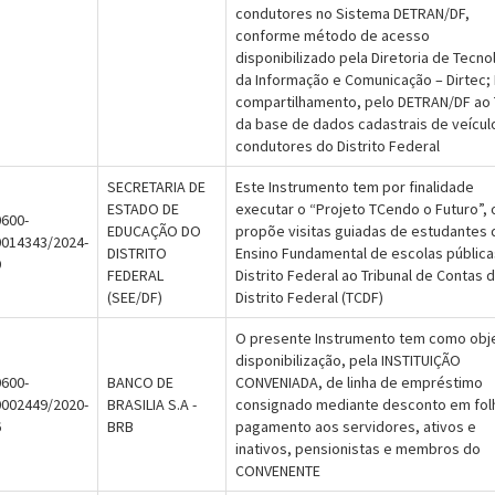
condutores no Sistema DETRAN/DF,
conforme método de acesso
disponibilizado pela Diretoria de Tecno
da Informação e Comunicação – Dirtec; 
compartilhamento, pelo DETRAN/DF ao 
da base de dados cadastrais de veícul
condutores do Distrito Federal
SECRETARIA DE
Este Instrumento tem por finalidade
ESTADO DE
executar o “Projeto TCendo o Futuro”, 
600-
EDUCAÇÃO DO
propõe visitas guiadas de estudantes 
0014343/2024-
DISTRITO
Ensino Fundamental de escolas pública
9
FEDERAL
Distrito Federal ao Tribunal de Contas 
(SEE/DF)
Distrito Federal (TCDF)
O presente Instrumento tem como obj
disponibilização, pela INSTITUIÇÃO
600-
BANCO DE
CONVENIADA, de linha de empréstimo
0002449/2020-
BRASILIA S.A -
consignado mediante desconto em fol
6
BRB
pagamento aos servidores, ativos e
inativos, pensionistas e membros do
CONVENENTE