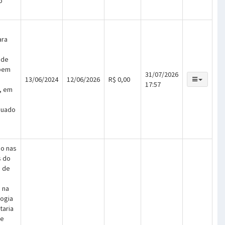
o
ara
 de
 bem
31/07/2026
13/06/2024
12/06/2026
R$ 0,00
17:57
, em
quado
io nas
s do
a de
 na
logia
taria
 e