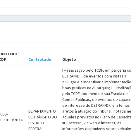
rocesso e-
CDF
Contratado
Objeto
I – realização pelo TCDF, em parceria c
DETRAN/DF, de eventos com vistas a
divulgar e a incentivar a implementaçã
boas práticas na Autarquia; II – realizaç
pelo TCDF, por meio de sua Escola de
Contas Públicas, de eventos de capaci
de interesse do DETRAN/DF, em temas
DEPARTAMENTO
afetos à atuação do Tribunal, notadam
600-
DE TRÂNSITO DO
aqueles previstos no Plano de Capacit
0009189/2023-
DISTRITO
III – acesso, via web e internet, às
2
FEDERAL
informações disponíveis sobre veículo