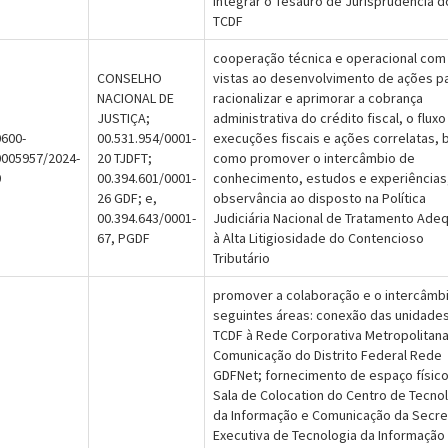
integrar o Tesauro de Jurisprudência d
TCDF
cooperação técnica e operacional com
CONSELHO
vistas ao desenvolvimento de ações p
NACIONAL DE
racionalizar e aprimorar a cobrança
JUSTIÇA;
administrativa do crédito fiscal, o fluxo
600-
00.531.954/0001-
execuções fiscais e ações correlatas,
0005957/2024-
20 TJDFT;
como promover o intercâmbio de
0
00.394.601/0001-
conhecimento, estudos e experiências
26 GDF; e,
observância ao disposto na Política
00.394.643/0001-
Judiciária Nacional de Tratamento Ade
67, PGDF
à Alta Litigiosidade do Contencioso
Tributário
promover a colaboração e o intercâmb
seguintes áreas: conexão das unidade
TCDF à Rede Corporativa Metropolitan
Comunicação do Distrito Federal Rede
GDFNet; fornecimento de espaço físico
Sala de Colocation do Centro de Tecno
da Informação e Comunicação da Secre
Executiva de Tecnologia da Informação