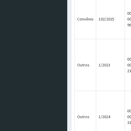
00
Convênio
102/2025
0
9
00
Outros
1/2023
0
2
00
Outros
1/2024
0
3