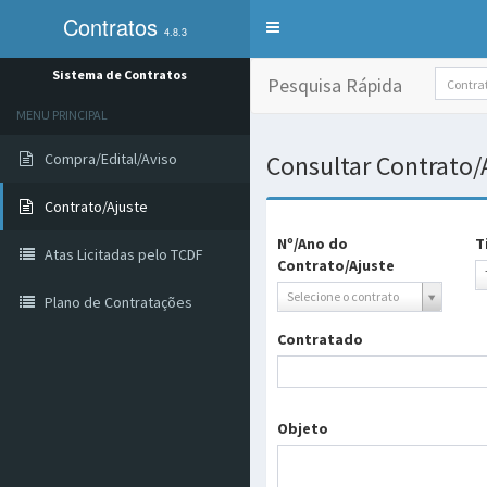
Contratos
Alterna
4.8.3
exibição
do
Sistema de Contratos
Pesquisa Rápida
menu
de
MENU PRINCIPAL
sistemas
Compra/Edital/Aviso
Consultar Contrato/
Contrato/Ajuste
Nº/Ano do
T
Atas Licitadas pelo TCDF
Contrato/Ajuste
T
Selecione o contrato
Plano de Contratações
Contratado
Objeto