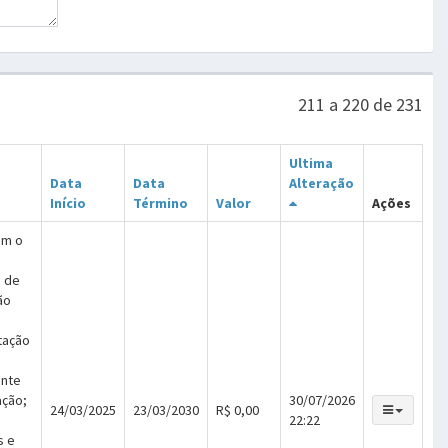
211 a 220 de 231
Ultima
Data
Data
Alteração
Início
Término
Valor
Ações
om o
o de
ão
tação
ente
ação;
30/07/2026
24/03/2025
23/03/2030
R$ 0,00
22:22
s e