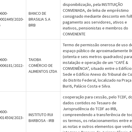
disponibilização, pela INSTITUIÇÃO
CONVENIADA, de linha de empréstimo
600-
BANCO DE
consignado mediante desconto em fol
0002449/2020-
BRASILIA S.A
pagamento aos servidores, ativos e
6
BRB
inativos, pensionistas e membros do
CONVENENTE
Termo de permissão onerosa de uso d
espaço público de aproximadamente 8
(oitenta e seis metros quadrados) para
600-
TAIOBA
instalação e operação de um “CAFÉ &
0006181/2022-
COMÉRCIO DE
CONVENIÊNCIA”, situado entre o Edifício
3
ALIMENTOS LTDA
Sede e Edifício Anexo do Tribunal de C
do Distrito Federal, localizado na Praça
Buriti, Palácio Costa e Silva.
cooperação para cessão, pelo TCDF, d
dados contidos no Tesauro de
Jurisprudência do TCDF ao IRB,
600-
INSTITUTO RUI
compreendendo a transferência de to
0014504/2023-
BARBOSA - IRB
os termos, os relacionamentos entre e
3
as notas e outros elementos que venh