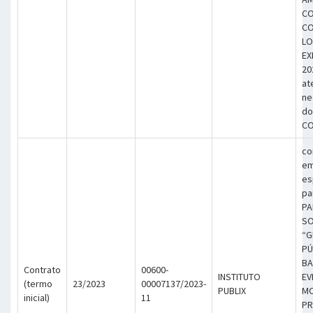
CO
CO
LO
EX
20
at
ne
do
CO
co
em
es
pa
PA
SO
“G
PÚ
BA
Contrato
00600-
INSTITUTO
EV
(termo
23/2023
00007137/2023-
PUBLIX
MO
inicial)
11
PR