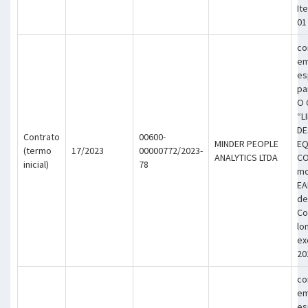
It
01
co
em
es
pa
O 
“L
DE
Contrato
00600-
MINDER PEOPLE
EQ
(termo
17/2023
00000772/2023-
ANALYTICS LTDA
CO
inicial)
78
mo
EA
de
Co
lo
ex
20
co
em
es