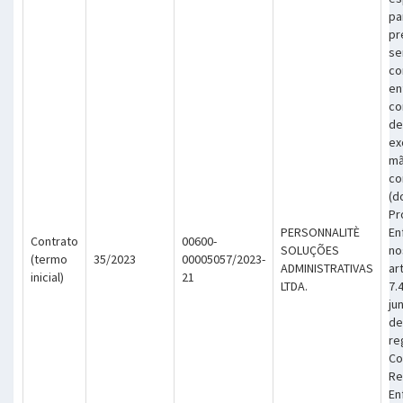
pa
pr
se
co
en
co
de
ex
mã
co
(d
Pr
PERSONNALITÈ
En
Contrato
00600-
SOLUÇÕES
no
(termo
35/2023
00005057/2023-
ADMINISTRATIVAS
art
inicial)
21
LTDA.
7.
ju
de
re
Co
Re
En