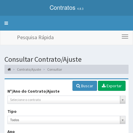
Contratos
4.8.3
Alterna
exibição
do
Pesquisa Rápida
Togg
menu
navi
de
sistemas
Consultar Contrato/Ajuste
Contrato/Ajuste
Consultar
Buscar
Exportar
Nº/Ano do Contrato/Ajuste
Selecione o contrato
Tipo
Tipo
Todos
Ano