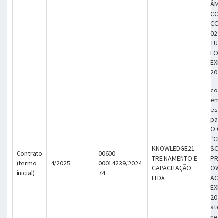
ÂM
CO
CO
02
TU
LO
EX
20
co
em
es
pa
O 
“C
KNOWLEDGE21
S
Contrato
00600-
TREINAMENTO E
P
(termo
4/2025
00014239/2024-
CAPACITAÇÃO
OW
inicial)
74
LTDA
AO
EX
20
at
ne