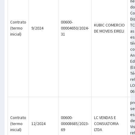
ne
do
Co
Di
Contrato
00600-
KUBIC COMERCIO
TC
(termo
9/2024
00004650/2024-
DE MOVEIS EIRELI
as
inicial)
31
es
té
co
An
Ed
(E
Té
re
LO
06
pr
se
es
Contrato
00600-
LC VENDAS E
de
(termo
12/2024
00008685/2023-
CONSULTORIA
Vi
inicial)
69
LTDA
re