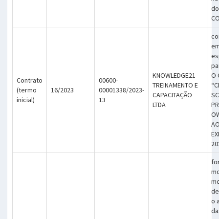
do
CO
co
em
es
pa
KNOWLEDGE21
O 
Contrato
00600-
TREINAMENTO E
“C
(termo
16/2023
00001338/2023-
CAPACITAÇÃO
S
inicial)
13
LTDA
P
OW
AO
EX
20
fo
mo
mo
de
o 
da