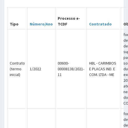
Processo e-
Tipo
Número/Ano
TCDF
Contratado
Ob
fo
de
de
su
pa
Contrato
00600-
HBL - CARIMBOS
so
(termo
1/2022
00008138/2021-
E PLACAS IND. E
du
inicial)
11
COM. LTDA - ME
ex
20
at
ne
do
CO
fo
de
de