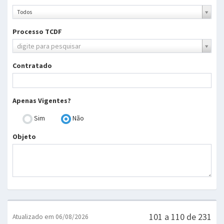
Ano
Todos
Processo TCDF
Processo
digite para pesquisar
TCDF
Contratado
Apenas Vigentes?
Sim
Não
Objeto
101 a 110 de 231
Atualizado em 06/08/2026