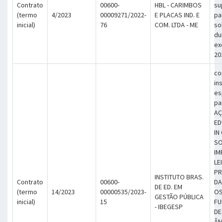
Contrato
00600-
HBL - CARIMBOS
su
(termo
4/2023
00009271/2022-
E PLACAS IND. E
pa
inicial)
76
COM. LTDA - ME
so
du
ex
20
co
in
es
pa
A
ED
IN
SO
IM
LE
PR
INSTITUTO BRAS.
Contrato
00600-
DA
DE ED. EM
(termo
14/2023
00000535/2023-
OS
GESTÃO PÚBLICA
inicial)
15
FU
- IBEGESP
DE
ÂM