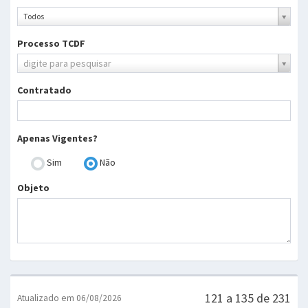
Ano
Todos
Processo TCDF
Processo
digite para pesquisar
TCDF
Contratado
Apenas Vigentes?
Sim
Não
Objeto
121 a 135 de 231
Atualizado em 06/08/2026