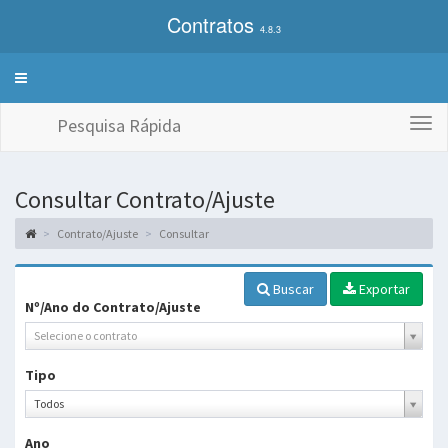
Contratos
4.8.3
Alterna
exibição
do
Pesquisa Rápida
Togg
menu
navi
de
sistemas
Consultar Contrato/Ajuste
Contrato/Ajuste
Consultar
Buscar
Exportar
Nº/Ano do Contrato/Ajuste
Selecione o contrato
Tipo
Tipo
Todos
Ano